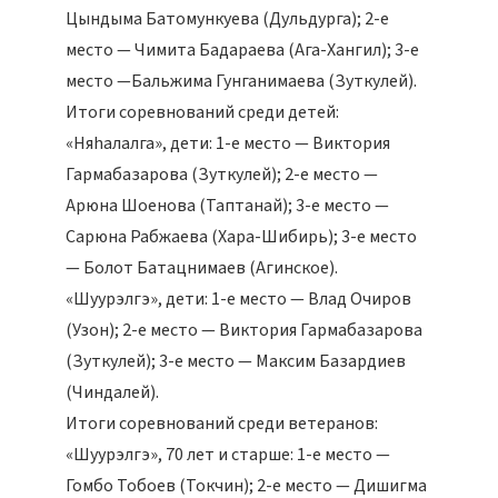
Цындыма Батомункуева (Дульдурга); 2-е
место — Чимита Бадараева (Ага-Хангил); 3-е
место —Бальжима Гунганимаева (Зуткулей).
Итоги соревнований среди детей:
«Няhалалга», дети: 1-е место — Виктория
Гармабазарова (Зуткулей); 2-е место —
Арюна Шоенова (Таптанай); 3-е место —
Сарюна Рабжаева (Хара-Шибирь); 3-е место
— Болот Батацнимаев (Агинское).
«Шуурэлгэ», дети: 1-е место — Влад Очиров
(Узон); 2-е место — Виктория Гармабазарова
(Зуткулей); 3-е место — Максим Базардиев
(Чиндалей).
Итоги соревнований среди ветеранов:
«Шуурэлгэ», 70 лет и старше: 1-е место —
Гомбо Тобоев (Токчин); 2-е место — Дишигма