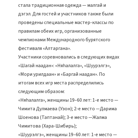
стала традиционная одежда — малгай и
дэгэл. Для гостей и участников также были
проведены специальные мастер-классы по
правилам обеих игр, организованные
чемпионами Международного бурятского
фестиваля «Алтаргана».
Участники соревновались в следующих видах
«Шагай наадан»: «Няhалалга», «Шуурэлгэ»,
«Мори урилдаан» и «Баргай наадан». По
итогам всех игр места распределились
следующим образом:
«Няhалалга», женщины 19–60 лет: 1-е место —
Чимита Дулмаева (Узон); 2-е место —Дарима
Шоенова (Таптанай); 3-е место —Жалма
Чимитова (Хара-Шибирь);
«Шуурэлгэ», женщины 19–60 лет: 1-е место —