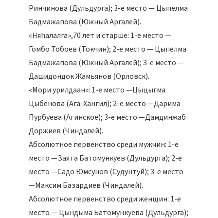
Ринчинова (Дульдурга); 3-е место — Цыпелма
Бадмажапова (Южный Аргалей).
«Няhалалга»,70 лет и старше: 1-е место —
Гомбо Тобоев (Токчин); 2-е место — Цыпелма
Бадмажапова (Южный Аргалей); 3-е место —
Дашидондок Жамьянов (Орловск).
«Мори урилдаан»: 1-е место —Цыцыгма
Цыбенова (Ага-Хангил); 2-е место —Дарима
Пурбуева (Агинское); 3-е место —Дамдинжаб
Доржиев (Чиндалей).
Абсолютное первенство среди мужчин: 1-е
место —Заята Батомункуев (Дульдурга); 2-е
место —Садо Юмсунов (Судунтуй); 3-е место
—Максим Базардиев (Чиндалей).
Абсолютное первенство среди женщин: 1-е
место — Цындыма Батомункуева (Дульдурга);