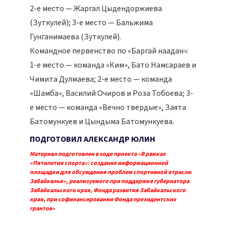
2-е место — Жаргал Цыдендоржиева
(Зуткулей); 3-е место — Бальжима
Гунганимаева (Зуткулей).
Командное первенство по «Баргай наадан»:
1-е место — команда «Ким», Бато Намсараев и
Чимита Дулмаева; 2-е место — команда
«Шамба», Василий Очиров и Роза Тобоева; 3-
е место — команда «Вечно твердые», Заята
Батомункуев и Цындыма Батомункуева.
ПОДГОТОВИЛ АЛЕКСАНДР ЮЛИН
Материал подготовлен в ходе проекта «В рамках
«Пятилетия спорта»: создание информационной
площадки для обсуждения проблем спортивной отрасли
Забайкалья», реализуемого при поддержке губернатора
Забайкальского края, Фонда развития Забайкальского
края, при софинансировании Фонда президентских
грантов»