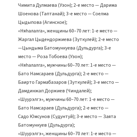
Чимита Дулмаева (Узон); 2-е место — Дарима
Шоенова (Таптанай); 3-е место — Соелма
Цыдыпова (Агинское);
«Няhалалга», женщины 60–70 лет: 1-е место —
Жаргал Цыдендоржиева (Зуткулей); 2-е место
—Цындыма Батомункуева (Дульдурга); 3-е
место — Роза Тобоева (Узон);
«Няhалалга», мужчины 60–70 лет: 1-е место —
Бато Намсараев (Дульдурга); 2-е место —
Баирто Гармабазаров (Зуткулей); 3-е место —
Дамдинжап Доржиев (Чиндалей);
«Шуурэлгэ», мужчины 60–70 лет: 1-е место —
Бато Намсараев (Дульдурга); 2-е место —
Садо Юмсунов (Судунтуй); 3-е место — Заята
Батомункуев (Дульдурга);
«Шуурэлгэ», женщины 60–70 лет: 1-е место —