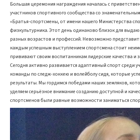
Большая церемония награждения началась с приветствен
участников спортивного сообщества со знаменательным 
«Братья-спортсмены, от имени нашего Министерства сп
физкультурника. Этот день одинаково близок для выдаю
разных возрастов и профессий. Невозможно представить
каждым успешным выступлением спортсмена стоит неимов
прививают своим воспитанникам лидерские качества и 
Сегодня активно развивается адаптивный спорт среди у
команды по следж-хоккею и волейболу сидя, которые ус
результаты. Мы гордимся победами наших земляков, кот
уделяем серьёзное внимание созданию доступной и кач
спортсменов были равные возможности заниматься спо