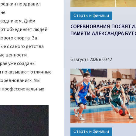
Серёдкин поздравил
не.
Старты и финиши
раздником, Днём
СОРЕВНОВАНИЯ ПОСВЯТИ
орт объединяет людей
ПАМЯТИ АЛЕКСАНДРА БУТ
ового спорта. За
е с самого детства
ые ценности.
6 августа 2026 в 00:42
рае уже созданы
 и показывают отличные
соревнованиях. Мы
и профессиональных
Старты и финиши