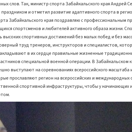
ных слов. Так, министр спорта Забайкальского края Андрей 
праздником и отметил развитие адаптивного спорта в регио
орта Забайкальского края поздравляю с профессиональным п
щихся спортсменов и любителей активного образа жизни. Сп
 высоких спортивных достижений без малых побед и без масс
ерный труд тренеров, инструкторов и специалистов, которы
закладывают в их сердце правильные жизненные традиционн
частников специальной военной операции. В Забайкальском к
пешно выступают на соревнованиях всероссийского масштаба
орые прославляют регион на всероссийских и международных 
ественной спортивной инфраструктуры, чтобы у начинающих 
ртом.