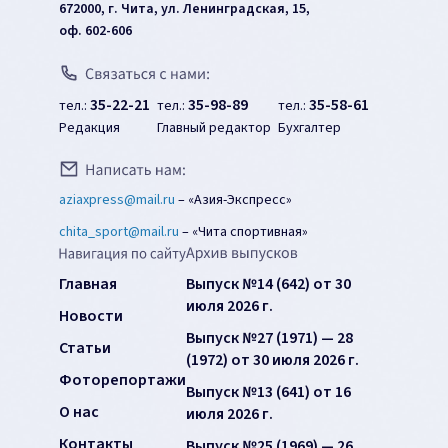
672000, г. Чита, ул. Ленинградская, 15,
оф. 602-606
35-22-21
35-98-89
35-58-61
тел.:
тел.:
тел.:
Редакция
Главный редактор
Бухгалтер
aziaxpress@mail.ru
–
«Азия-Экспресс»
chita_sport@mail.ru
–
«Чита спортивная»
Главная
Выпуск №14 (642) от 30
июля 2026 г.
Новости
Выпуск №27 (1971) — 28
Статьи
(1972) от 30 июля 2026 г.
Фоторепортажи
Выпуск №13 (641) от 16
О нас
июля 2026 г.
Контакты
Выпуск №25 (1969) — 26