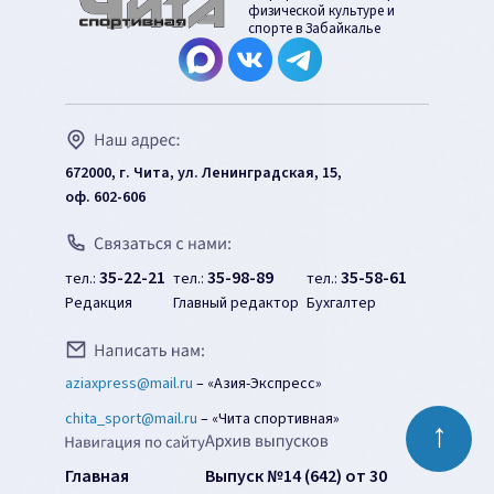
физической культуре и
спорте в Забайкалье
672000, г. Чита, ул. Ленинградская, 15,
оф. 602-606
35-22-21
35-98-89
35-58-61
тел.:
тел.:
тел.:
Редакция
Главный редактор
Бухгалтер
aziaxpress@mail.ru
–
«Азия-Экспресс»
chita_sport@mail.ru
–
«Чита спортивная»
↑
Главная
Выпуск №14 (642) от 30