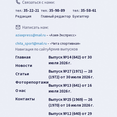
35-22-21
35-98-89
35-58-61
тел.:
тел.:
тел.:
Редакция
Главный редактор
Бухгалтер
aziaxpress@mail.ru
–
«Азия-Экспресс»
chita_sport@mail.ru
–
«Чита спортивная»
Главная
Выпуск №14 (642) от 30
июля 2026 г.
Новости
Выпуск №27 (1971) — 28
Статьи
(1972) от 30 июля 2026 г.
Фоторепортажи
Выпуск №13 (641) от 16
О нас
июля 2026 г.
Контакты
Выпуск №25 (1969) — 26
(1970) от 16 июля 2026 г.
Выпуск №12 (640) от 29