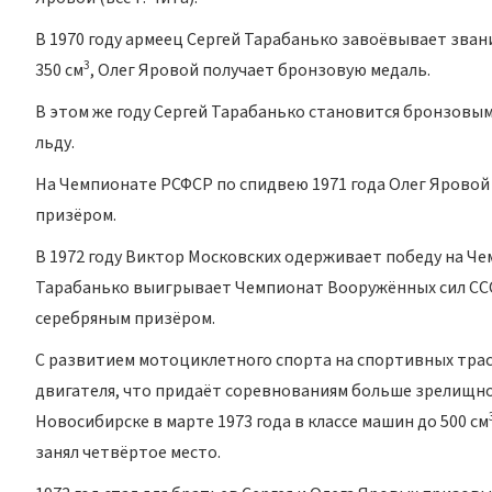
В 1970 году армеец Сергей Тарабанько завоёвывает зван
3
350 см
, Олег Яровой получает бронзовую медаль.
В этом же году Сергей Тарабанько становится бронзовы
льду.
На Чемпионате РСФСР по спидвею 1971 года Олег Яровой
призёром.
В 1972 году Виктор Московских одерживает победу на Че
Тарабанько выигрывает Чемпионат Вооружённых сил СССР
серебряным призёром.
С развитием мотоциклетного спорта на спортивных тра
двигателя, что придаёт соревнованиям больше зрелищнос
Новосибирске в марте 1973 года в классе машин до 500 см
занял четвёртое место.