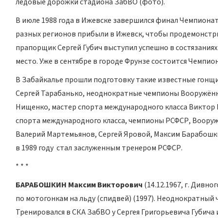
ледовые дорожки стадиона ЗабВО (фото).
В июле 1988 года в Ижевске завершился финал Чемпиона
разных регионов прибыли в Ижевск, чтобы продемонстр
прапорщик Сергей Губич выступил успешно в состязаниях 
место. Уже в сентябре в городе Фрунзе состоится Чемпион
В Забайкалье прошли подготовку такие известные гонщи
Сергей Тарабанько, неоднократные чемпионы Вооружённы
Нищенко, мастер спорта международного класса Виктор 
спорта международного класса, чемпионы РСФСР, Вооруж
Валерий Мартемьянов, Сергей Яровой, Максим Барабошкин
в 1989 году стал заслуженным тренером РСФСР.
* * *
БАРАБОШКИН Максим Викторович
(14.12.1967, г. Дивн
по мотогонкам на льду (спидвей) (1997). Неоднократный 
Тренировался в СКА ЗабВО у Сергея Григорьевича Губича 