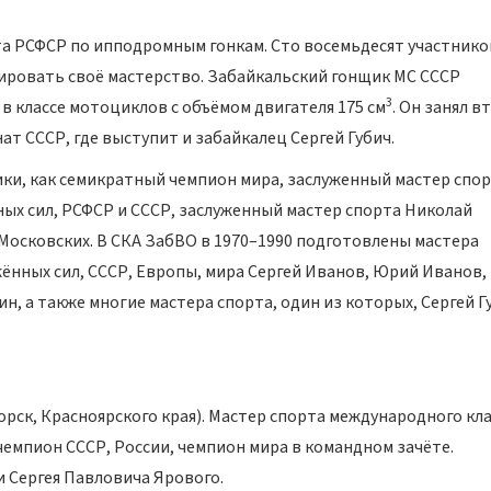
та РСФСР по ипподромным гонкам. Сто восемьдесят участнико
ировать своё мастерство. Забайкальский гонщик МС СССР
3
в классе мотоциклов с объёмом двигателя 175 см
. Он занял в
ат СССР, где выступит и забайкалец Сергей Губич.
ки, как семикратный чемпион мира, заслуженный мастер спо
х сил, РСФСР и СССР, заслуженный мастер спорта Николай
Московских. В СКА ЗабВО в 1970–1990 подготовлены мастера
ённых сил, СССР, Европы, мира Сергей Иванов, Юрий Иванов,
, а также многие мастера спорта, один из которых, Сергей Г
огорск, Красноярского края). Мастер спорта международного кл
чемпион СССР, России, чемпион мира в командном зачёте.
и Сергея Павловича Ярового.