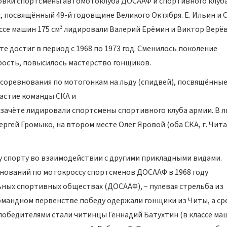
ловки спортсмены автомотоклуба ДОСААФ и спортивного клуб
 посвящённый 49-й годовщине Великого Октября. Е. Ильин и 
3
ассе машин 175 см
лидировали Валерий Ерёмин и Виктор Верёв
 достиг в период с 1968 по 1973 год. Сменилось поколение
рость, повысилось мастерство гонщиков.
соревнования по мотогонкам на льду (спидвей), посвящённые
частие команды СКА и
м зачёте лидировали спортсмены спортивного клуба армии. В 
гей Громыко, на втором месте Олег Яровой (оба СКА, г. Чита
 спорту во взаимодействии с другими прикладными видами.
нований по мотокроссу спортсменов ДОСААФ в 1968 году
ных спортивных обществах (ДОСААФ), – пулевая стрельба из
омандном первенстве победу одержали гонщики из Читы, а ср
 победителями стали читинцы Геннадий Батухтин (в классе ма