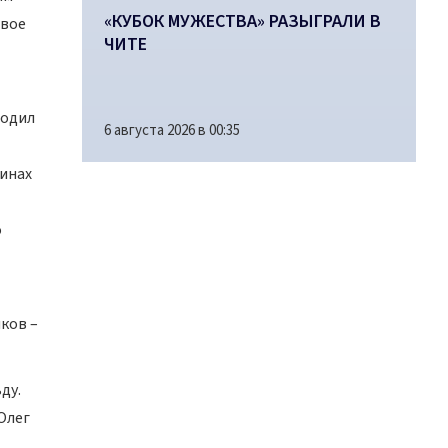
«КУБОК МУЖЕСТВА» РАЗЫГРАЛИ В
рвое
ЧИТЕ
ходил
6 августа 2026 в 00:35
шинах
о
ков –
ду.
Олег