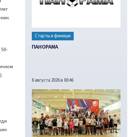
а
Олег
кин.
Старты и финиши
ПАНОРАМА
 50-
личном
).
6 августа 2026 в 00:46
еди
шин