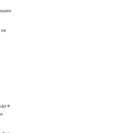
машин
 на
ьду в
ин