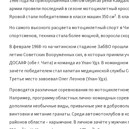
1966 года на припорошённых снегом берегах реки Кайда
армии провели последний в сезоне мотоциклетный кросс,
3
Яровой стали победителями в классе машин 350 см
. В кл
Но самого высокого расцвета мотоциклетный спорт в Чите
спортсменов, техника стала более мощной, возросла ско
В феврале 1968-го на читинском стадионе ЗабВО прошли 
летию Советских Вооружённых сил, в которых приняли у
ДОСААФ (обе г. Чита) и команда из Улан-Удэ. В командно
зачёте победителем стал капитан медицинской службы Сер
Третье место завоевал Олег Леонов (Улан-Удэ).
Проводятся различные соревнования по мотоциклетному
Например, программу областных лично-командных сорев
дополнили необычные виды, привычные уже в доброволь
винтовки и метание гранаты. Среди автомотоклубов в к
районов области – карымчане. В личном зачёте у мужчин
3
3