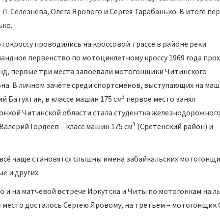
Л. Селезнёва, Олега Ярового и Сергея Тарабанько. В итоге пе
ько.
токроссу проводились на кроссовой трассе в районе реки
мандное первенство по мотоциклетному кроссу 1969 года про
анд, первые три места завоевали мотогонщики Читинского
на. В личном зачёте среди спортсменов, выступающих на ма
3
й Батухтин, в классе машин 175 см
первое место занял
онкой Читинской области стала студентка железнодорожног
3
алерий Гордеев – класс машин 175 см
(Сретенский район) и
 всё чаще становятся слышны имена забайкальских мотогонщи
е и других.
 и на матчевой встрече Иркутска и Читы по мотогонкам на ль
е место досталось Сергею Яровому, на третьем – мотогонщик 