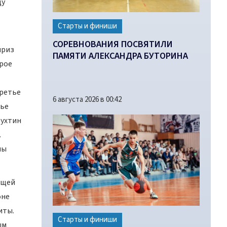
ду
Старты и финиши
СОРЕВНОВАНИЯ ПОСВЯТИЛИ
приз
ПАМЯТИ АЛЕКСАНДРА БУТОРИНА
орое
третье
6 августа 2026 в 00:42
тье
тухтин
.
ны
ющей
оне
иты.
Старты и финиши
ым