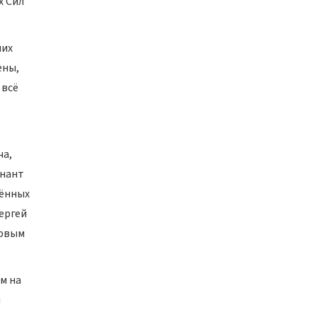
х Сил
них
ены,
 всё
ча,
енант
жённых
Сергей
ервым
м на
и