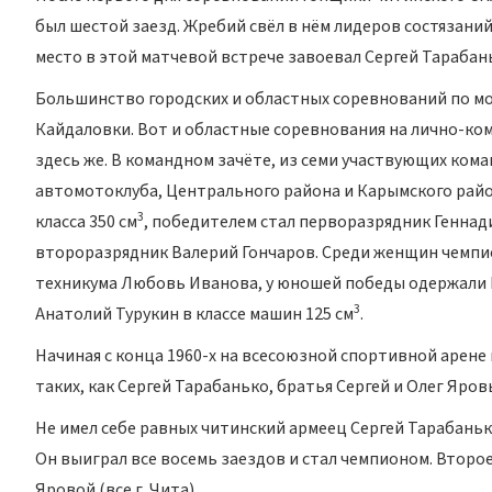
был шестой заезд. Жребий свёл в нём лидеров состязаний 
место в этой матчевой встрече завоевал Сергей Тарабан
Большинство городских и областных соревнований по мо
Кайдаловки. Вот и областные соревнования на лично-ко
здесь же. В командном зачёте, из семи участвующих ком
автомотоклуба, Центрального района и Карымского райо
3
класса 350 см
, победителем стал перворазрядник Геннади
второразрядник Валерий Гончаров. Среди женщин чемпи
техникума Любовь Иванова, у юношей победы одержали В
3
Анатолий Турукин в классе машин 125 см
.
Начиная с конца 1960-х на всесоюзной спортивной арене
таких, как Сергей Тарабанько, братья Сергей и Олег Яровы
Не имел себе равных читинский армеец Сергей Тарабанько
Он выиграл все восемь заездов и стал чемпионом. Второ
Яровой (все г. Чита).