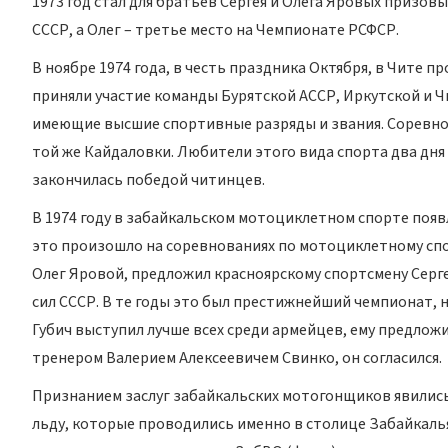
1973 год стал для братьев Сергея и Олега Яровых призо
СССР, а Олег – третье место на Чемпионате РСФСР.
В ноябре 1974 года, в честь праздника Октября, в Чите 
приняли участие команды Бурятской АССР, Иркутской и Ч
имеющие высшие спортивные разряды и звания. Соревнов
той же Кайдаловки. Любители этого вида спорта два дн
закончилась победой читинцев.
В 1974 году в забайкальском мотоциклетном спорте появл
это произошло на соревнованиях по мотоциклетному сп
Олег Яровой, предложил красноярскому спортсмену Серг
сил СССР. В те годы это был престижнейший чемпионат, н
Губич выступил лучше всех среди армейцев, ему предло
тренером Валерием Алексеевичем Свинко, он согласился.
Признанием заслуг забайкальских мотогонщиков явились
льду, которые проводились именно в столице Забайкалья