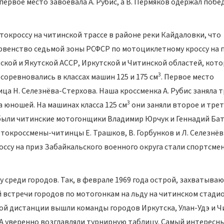
первое место завоевала А. Рубис, а В. Пермяков одержал побе
окроссу на читинской трассе в районе реки Кайдаловки, что
ервенство седьмой зоны РСФСР по мотоциклетному кроссу на 
тской и Якутской АССР, Иркутской и Читинской областей, кот
3
соревновались в классах машин 125 и 175 см
. Первое место
а Н. Селезнёва-Стерхова. Наша кроссменка А. Рубис заняла 
3
 юношей. На машинах класса 125 см
они заняли второе и тре
и были читинские мотогонщики Владимир Юрчук и Геннадий Ба
окроссмены-читинцы Е. Трашков, В. Горбунков и Л. Селезнёв
су на приз Забайкальского военного округа стали спортсме
среди городов. Так, в феврале 1969 года острой, захватыва
встречи городов по мотогонкам на льду на читинском стади
ой дистанции вышли команды городов Иркутска, Улан-Удэ и Ч
А уверенно возглавляли турнирную таблицу. Самый интересн