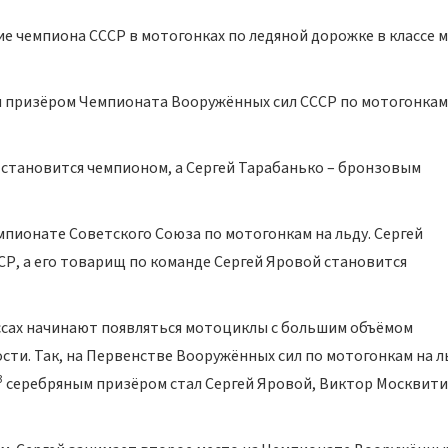
ие чемпиона СССР в мотогонках по ледяной дорожке в классе 
м призёром Чемпионата Вооружённых сил СССР по мотогонкам
 становится чемпионом, а Сергей Тарабанько – бронзовым
мпионате Советского Союза по мотогонкам на льду. Сергей
, а его товарищ по команде Сергей Яровой становится
ссах начинают появляться мотоциклы с большим объёмом
ти. Так, на Первенстве Вооружённых сил по мотогонкам на л
3
серебряным призёром стал Сергей Яровой, Виктор Москвит