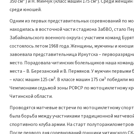
350 см
) и Н. Минчук (класс машин 175 см
). Среди женщин 
среди юношей.
Одним из первых представительных соревнований по мот
находилась в восточной части стадиона ЗабВО, стало П
Забайкальского военного округа с участием команд Буря
состоялось летом 1968 года. Женщины, мужчины и юноши 
завоевала представительница Иркутска – перворазрядниц
место. Порадовала читинских болельщиков наша команда
места – В. Березанский и В. Пермяков. У мужчин первым
3
3
– класс машин 125 см
. В классе машин 175 см
победили мот
Чемпионами седьмой зоны РСФСР по мотоциклетному крос
Читинской области.
Проводятся матчевые встречи по мотоциклетному спорту 
была борьба между участниками традиционной матчевой 
спортивного клуба армии. На старт полуторакилометров
После первого дня соревнований гонщики читинского СК