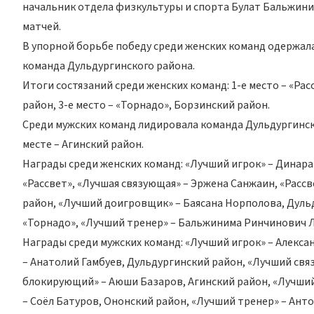
начальник отдела физкультуры и спорта Булат Бальжини
матчей.
В упорной борьбе победу среди женских команд одержал
команда Дульдургинского района.
Итоги состязаний среди женских команд: 1-е место – «Рас
район, 3-е место – «Торнадо», Борзинский район.
Среди мужских команд лидировала команда Дульдургинск
месте – Агинский район.
Награды среди женских команд: «Лучший игрок» – Динара
«Рассвет», «Лучшая связующая» – Эржена Санжаин, «Расс
район, «Лучший доигровщик» – Баясана Норполова, Дульд
«Торнадо», «Лучший тренер» – Бальжинима Ринчинович Лх
Награды среди мужских команд: «Лучший игрок» – Алекс
– Анатолий Гамбуев, Дульдургинский район, «Лучший св
блокирующий» – Аюши Базаров, Агинский район, «Лучший
– Соёл Батуров, Ононский район, «Лучший тренер» – Ан