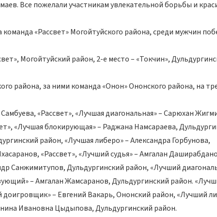
маев. Все пожелали участникам увлекательной борьбы и крас
а команда «Рассвет» Могойтуйского района, среди мужчин поб
свет», Могойтуйский район, 2-е место – «Токчин», Дульдургин
ого района, за ними команда «Онон» Ононского района, на тр
 Самбуева, «Рассвет», «Лучшая диагональная» – Сарюхан Жигм
вет», «Лучшая блокирующая» – Раджана Намсараева, Дульдург
ургинский район, «Лучшая либеро» – Александра Горбунова,
асаранов, «Рассвет», «Лучший судья» – Амгалан Даширабдано
андр Санжимитупов, Дульдургинский район, «Лучший диагонал
язующий» – Амгалан Жамсаранов, Дульдургинский район. «Луч
 доигровщик» – Евгений Вакарь, Ононский район, «Лучший л
тонина Ивановна Цыдыпова, Дульдургинский район.