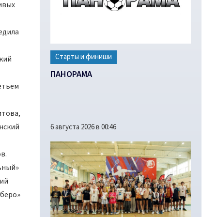
ивых
едила
Старты и финиши
ский
ПАНОРАМА
етьем
итова,
инский
6 августа 2026 в 00:46
в.
ьный»
ший
иберо»