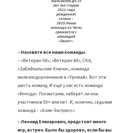
мальчиков до 15
лет (не старше
2011 года
рождения)
сезона –
2025.Наша
команда из Читы
сражается с
командой
«Зенит».
– Назовите все наши команды.
– «Ветеран-50», «Ветеран-60», СКА,
«Забайкальские Ключи», команда
железнодорожников и «Урожай». Вот эти
шесть команд. И ещё у нас есть команда
«Ингода». Посмотрим, наберёт ли она
участников 50+ или нет. И, конечно, седьмая
команда – «Азия-Экспресс».
– Леонид Елизарович, предстоит много
игр, встреч. Было бы здорово, если бы вы