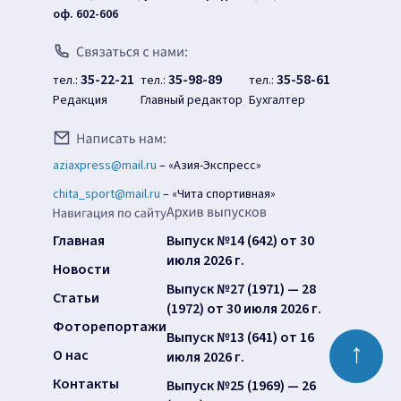
оф. 602-606
35-22-21
35-98-89
35-58-61
тел.:
тел.:
тел.:
Редакция
Главный редактор
Бухгалтер
aziaxpress@mail.ru
–
«Азия-Экспресс»
chita_sport@mail.ru
–
«Чита спортивная»
Главная
Выпуск №14 (642) от 30
июля 2026 г.
Новости
Выпуск №27 (1971) — 28
Статьи
(1972) от 30 июля 2026 г.
Фоторепортажи
Выпуск №13 (641) от 16
↑
О нас
июля 2026 г.
Контакты
Выпуск №25 (1969) — 26