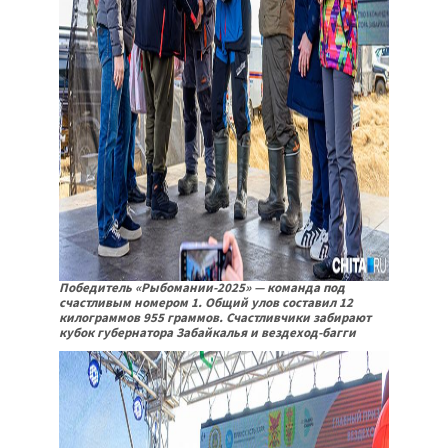
Победитель «Рыбомании-2025» — команда под
счастливым номером 1. Общий улов составил 12
килограммов 955 граммов. Счастливчики забирают
кубок губернатора Забайкалья и вездеход-багги