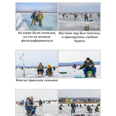
На озере было скользко,
Местами лед был толстым,
но это не мешало
и приходилось глубоко
фотографироваться
бурить
Многие приехали семьями