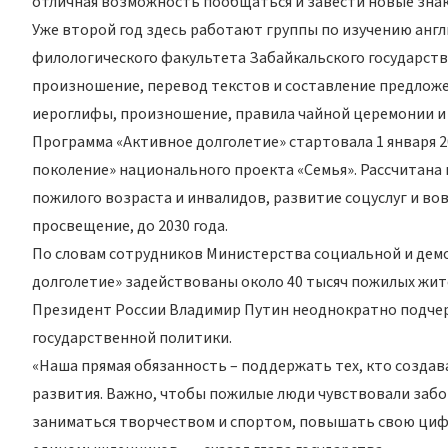
отличная возможность пообщаться и завести новые знак
Уже второй год здесь работают группы по изучению англ
филологического факультета Забайкальского государств
произношение, перевод текстов и составление предложе
иероглифы, произношение, правила чайной церемонии и 
Программа «Активное долголетие» стартовала 1 января 2
поколение» национального проекта «Семья». Рассчитана
пожилого возраста и инвалидов, развитие соцуслуг и во
просвещение, до 2030 года.
По словам сотрудников Министерства социальной и дем
долголетие» задействованы около 40 тысяч пожилых жите
Президент России Владимир Путин неоднократно подчерк
государственной политики.
«Наша прямая обязанность – поддержать тех, кто создав
развития. Важно, чтобы пожилые люди чувствовали забо
заниматься творчеством и спортом, повышать свою циф