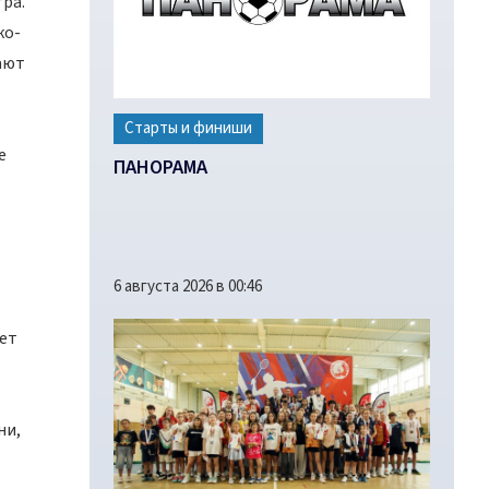
ра.
ко-
ают
Старты и финиши
е
ПАНОРАМА
6 августа 2026 в 00:46
тет
ни,