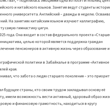
омства», – поделилась эмоциями одна из посетительниц цент
ийского и китайского языков. Занятия ведут студенты истори
енного университета. Английский – дважды в неделю. Осваив
ний. На занятиях китайским языком изучают каллиграфию,
ту самую гимнастику цигун.
025 года. Она входит в состав федерального проекта «Старше
 инициатива, целью которой является поддержка граждан
влечение пенсионеров в активную жизнь через образование и
ографической политики в Забайкалье в программе «Активное
лей края.
ивал, что забота о людях старшего поколения – это приори
ал будущее страны, кто своим трудом закладывал основу её
ту, имели возможность вести активный, здоровый образ жиз
ровую и финансовую грамотность, находиться в кругу