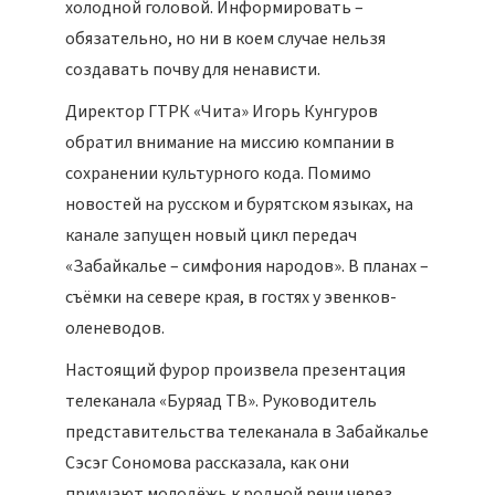
холодной головой. Информировать –
обязательно, но ни в коем случае нельзя
создавать почву для ненависти.
Директор ГТРК «Чита» Игорь Кунгуров
обратил внимание на миссию компании в
сохранении культурного кода. Помимо
новостей на русском и бурятском языках, на
канале запущен новый цикл передач
«Забайкалье – симфония народов». В планах –
съёмки на севере края, в гостях у эвенков-
оленеводов.
Настоящий фурор произвела презентация
телеканала «Буряад ТВ». Руководитель
представительства телеканала в Забайкалье
Сэсэг Сономова рассказала, как они
приучают молодёжь к родной речи через