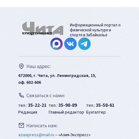
Информационный портал о
физической культуре и
спорте в Забайкалье
672000, г. Чита, ул. Ленинградская, 15,
оф. 602-606
35-22-21
35-98-89
35-58-61
тел.:
тел.:
тел.:
Редакция
Главный редактор
Бухгалтер
aziaxpress@mail.ru
–
«Азия-Экспресс»