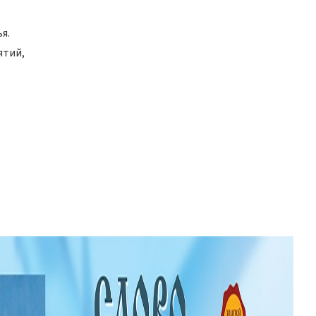
я.
ятий,