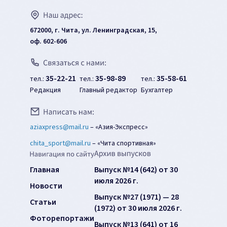
672000, г. Чита, ул. Ленинградская, 15,
оф. 602-606
35-22-21
35-98-89
35-58-61
тел.:
тел.:
тел.:
Редакция
Главный редактор
Бухгалтер
aziaxpress@mail.ru
–
«Азия-Экспресс»
chita_sport@mail.ru
–
«Чита спортивная»
Главная
Выпуск №14 (642) от 30
июля 2026 г.
Новости
Выпуск №27 (1971) — 28
Статьи
(1972) от 30 июля 2026 г.
Фоторепортажи
Выпуск №13 (641) от 16