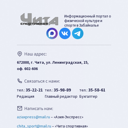
Информационный портал о
физической культуре и
спорте в Забайкалье
672000, г. Чита, ул. Ленинградская, 15,
оф. 602-606
35-22-21
35-98-89
35-58-61
тел.:
тел.:
тел.:
Редакция
Главный редактор
Бухгалтер
aziaxpress@mail.ru
–
«Азия-Экспресс»
chita_sport@mail.ru
–
«Чита спортивная»