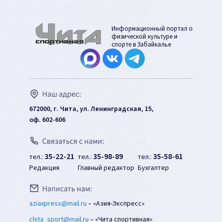
Информационный портал о
физической культуре и
спорте в Забайкалье
672000, г. Чита, ул. Ленинградская, 15,
оф. 602-606
35-22-21
35-98-89
35-58-61
тел.:
тел.:
тел.:
Редакция
Главный редактор
Бухгалтер
aziaxpress@mail.ru
–
«Азия-Экспресс»
chita_sport@mail.ru
–
«Чита спортивная»