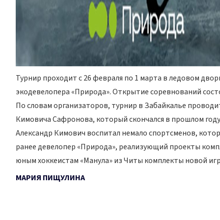
Турнир проходит с 26 февраля по 1 марта в ледовом двор
экодевелопера «Природа». Открытие соревнований состоя
По словам организаторов, турнир в Забайкалье проводит
Кимовича Сафронова, который скончался в прошлом году.
Александр Кимович воспитал немало спортсменов, котор
ранее девелопер «Природа», реализующий проекты компл
юным хоккеистам «Манула» из Читы комплекты новой иг
МАРИЯ ПИЩУЛИНА