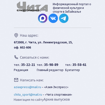
Информационный портал о
физической культуре и
спорте в Забайкалье
672000, г. Чита, ул. Ленинградская, 15,
оф. 602-606
35-22-21
35-98-89
35-58-61
тел.:
тел.:
тел.:
Редакция
Главный редактор
Бухгалтер
aziaxpress@mail.ru
–
«Азия-Экспресс»
chita_sport@mail.ru
–
«Чита спортивная»