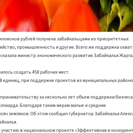
 миллионов рублей получена забайкальцами из приоритетных
озяйство, промышленность и другие. Всего же поддержка охват
– сказала министр экономического развития Забайкалья Жарг
илось создать 458 рабочих мест.
88 единиц, при поддержке проектов из муниципальных районо
дпринимательству за несколько лет объем поддержки бизнеса
миллиарда. Благодаря таким мерам малые и средние
сяч земляков. Об этом сообщил губернатор Забайкалья Алек
айкалья.
я участию в национальном проекте «Эффективная и конкурен