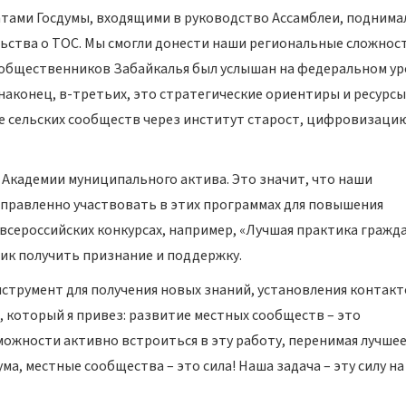
атами Госдумы, входящими в руководство Ассамблеи, поднима
ства о ТОС. Мы смогли донести наши региональные сложност
и общественников Забайкалья был услышан на федеральном у
наконец, в-третьих, это стратегические ориентиры и ресурсы
е сельских сообществ через институт старост, цифровизаци
Академии муниципального актива. Это значит, что наши
правленно участвовать в этих программах для повышения
всероссийских конкурсах, например, «Лучшая практика гражд
тик получить признание и поддержку.
инструмент для получения новых знаний, установления контакт
 который я привез: развитие местных сообществ – это
можности активно встроиться в эту работу, перенимая лучшее
ма, местные сообщества – это сила! Наша задача – эту силу на