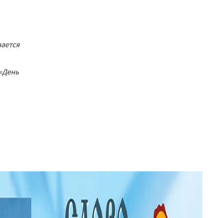
вается
 «День