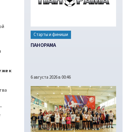
ой
Старты и финиши
ПАНОРАМА
я
 же к
6 августа 2026 в 00:46
тва
–
е