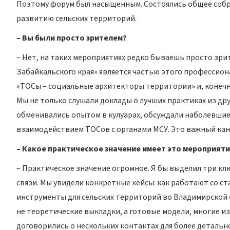
Поэтому форум был насыщенным. Состоялись общее собра
развитию сельских территорий.
– Вы были просто зрителем?
– Нет, на таких мероприятиях редко бываешь просто зр
Забайкальского края» является частью этого профессион
«ТОСы – социальные архитекторы территории» и, конечно,
Мы не только слушали доклады о лучших практиках из дру
обменивались опытом в кулуарах, обсуждали наболевшие
взаимодействием ТОСов с органами МСУ. Это важный кана
– Какое практическое значение имеет это мероприяти
– Практическое значение огромное. Я бы выделил три кл
связи. Мы увидели конкретные кейсы: как работают со с
инструменты для сельских территорий во Владимирской о
не теоретические выкладки, а готовые модели, многие и
договорились о нескольких контактах для более детальн