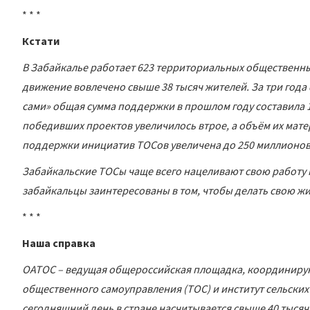
* * *
Кстати
В Забайкалье работает 623 территориальных общественных
движение вовлечено свыше 38 тысяч жителей. За три года
сами» общая сумма поддержки в прошлом году составила 1
победивших проектов увеличилось втрое, а объём их матер
поддержки инициатив ТОСов увеличена до 250 миллионов
Забайкальские ТОСы чаще всего нацеливают свою работу н
забайкальцы заинтересованы в том, чтобы делать свою ж
* * *
Наша справка
ОАТОС – ведущая общероссийская площадка, координирую
общественного самоуправления (ТОС) и институт сельских
сегодняшний день в стране насчитывается свыше 40 тыся