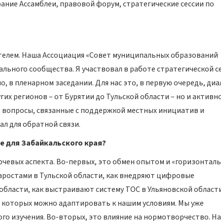
ние Ассамблеи, правовой форум, стратегические сессии по
ителем. Наша Ассоциация «Совет муниципальных образований
ального сообщества. Я участвовал в работе стратегической с
 в пленарном заседании. Для нас это, в первую очередь, диа
гих регионов – от Бурятии до Тульской области – но и активн
 вопросы, связанные с поддержкой местных инициатив и
л для обратной связи.
е для Забайкальского края?
ючевых аспекта. Во-первых, это обмен опытом и «горизонтал
таростами в Тульской области, как внедряют цифровые
бласти, как выстраивают систему ТОС в Ульяновской области
з которых можно адаптировать к нашим условиям. Мы уже
ого изучения. Во-вторых, это влияние на нормотворчество. На