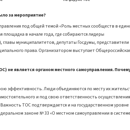
было за мероприятие?
правления под общей темой «Роль местных сообществ в един
ая площадка в начале года, где собираются лидеры
, главы муниципалитетов, депутаты Госдумы, представители
ципального права. Организатором выступает Общероссийска
С) не является органом местного самоуправления. Почему
вою эффективность. Люди объединяются по месту их жительс
амостоятельного и под свою ответственность осуществления
 Важность ТОС подтверждается и на государственном уровне 
деральном законе № 33 «О местном самоуправлении в систем