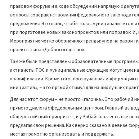
правовом форуме и в ходе обсуждений напрямую с депут
вопросы совершенствования федерального законодатель
предложения. Это шанс, чтобы голос муниципалитетов 
при подготовке новых законопроектов или поправок. И, 
Мероприятие четко обозначило тренды: упор на развити
проекты типа «Добрососедство».
Там же были представлены образовательные программы 
активисты ТОС и муниципальные служащие могут целена
квалификации. Кроме того, прозвучавшая информация о 
инициатив», – это прямой стимул для наших лучших прак
Для нас этот форум – не просто «галочка». Это рабочий 
прямого диалога с федеральным центром. Главный вывод,
общероссийский приоритет, и у Забайкалья есть все воз
предлагая свои решения. Как верно сказано в девизе фору
местах грамотно организовать и поддержать.