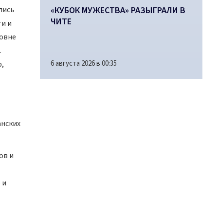
лись
«КУБОК МУЖЕСТВА» РАЗЫГРАЛИ В
ЧИТЕ
и и
ровне
.
6 августа 2026 в 00:35
ю,
анских
ов и
 и