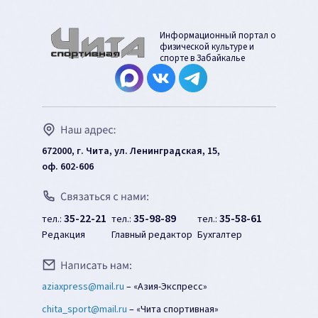
Информационный портал о
физической культуре и
спорте в Забайкалье
672000, г. Чита, ул. Ленинградская, 15,
оф. 602-606
35-22-21
35-98-89
35-58-61
тел.:
тел.:
тел.:
Редакция
Главный редактор
Бухгалтер
aziaxpress@mail.ru
–
«Азия-Экспресс»
chita_sport@mail.ru
–
«Чита спортивная»