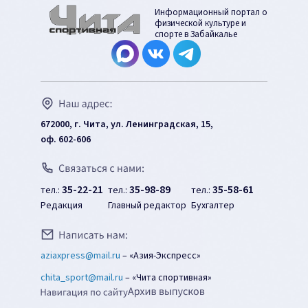
Информационный портал о
физической культуре и
спорте в Забайкалье
672000, г. Чита, ул. Ленинградская, 15,
оф. 602-606
35-22-21
35-98-89
35-58-61
тел.:
тел.:
тел.:
Редакция
Главный редактор
Бухгалтер
aziaxpress@mail.ru
–
«Азия-Экспресс»
chita_sport@mail.ru
–
«Чита спортивная»