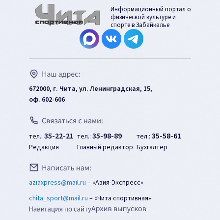
Информационный портал о
физической культуре и
спорте в Забайкалье
672000, г. Чита, ул. Ленинградская, 15,
оф. 602-606
35-22-21
35-98-89
35-58-61
тел.:
тел.:
тел.:
Редакция
Главный редактор
Бухгалтер
aziaxpress@mail.ru
–
«Азия-Экспресс»
chita_sport@mail.ru
–
«Чита спортивная»