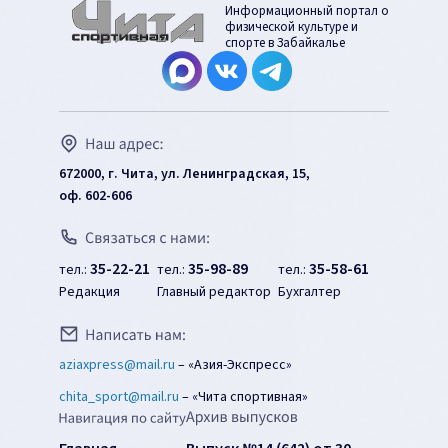
Информационный портал о
физической культуре и
спорте в Забайкалье
672000, г. Чита, ул. Ленинградская, 15,
оф. 602-606
35-22-21
35-98-89
35-58-61
тел.:
тел.:
тел.:
Редакция
Главный редактор
Бухгалтер
aziaxpress@mail.ru
–
«Азия-Экспресс»
chita_sport@mail.ru
–
«Чита спортивная»