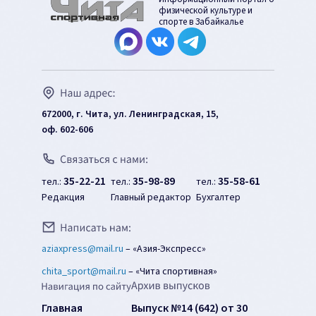
физической культуре и
спорте в Забайкалье
672000, г. Чита, ул. Ленинградская, 15,
оф. 602-606
35-22-21
35-98-89
35-58-61
тел.:
тел.:
тел.:
Редакция
Главный редактор
Бухгалтер
aziaxpress@mail.ru
–
«Азия-Экспресс»
chita_sport@mail.ru
–
«Чита спортивная»
Главная
Выпуск №14 (642) от 30