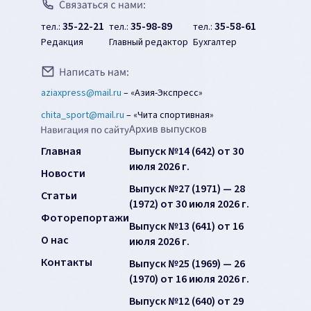
35-22-21
35-98-89
35-58-61
тел.:
тел.:
тел.:
Редакция
Главный редактор
Бухгалтер
aziaxpress@mail.ru
–
«Азия-Экспресс»
chita_sport@mail.ru
–
«Чита спортивная»
Главная
Выпуск №14 (642) от 30
июля 2026 г.
Новости
Выпуск №27 (1971) — 28
Статьи
(1972) от 30 июля 2026 г.
Фоторепортажи
Выпуск №13 (641) от 16
О нас
июля 2026 г.
Контакты
Выпуск №25 (1969) — 26
(1970) от 16 июля 2026 г.
Выпуск №12 (640) от 29