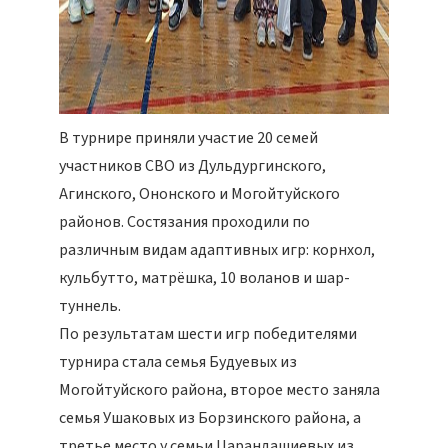
В турнире приняли участие 20 семей
участников СВО из Дульдургинского,
Агинского, Ононского и Могойтуйского
районов. Состязания проходили по
различным видам адаптивных игр: корнхол,
кульбутто, матрёшка, 10 воланов и шар-
туннель.
По результатам шести игр победителями
турнира стала семья Будуевых из
Могойтуйского района, второе место заняла
семья Ушаковых из Борзинского района, а
третье место у семьи Царандашиевых из