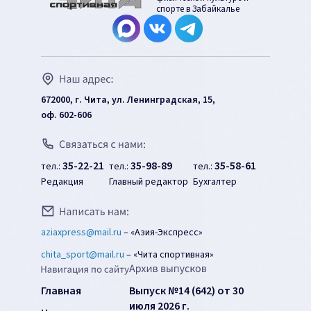
спорте в Забайкалье
672000, г. Чита, ул. Ленинградская, 15,
оф. 602-606
35-22-21
35-98-89
35-58-61
тел.:
тел.:
тел.:
Редакция
Главный редактор
Бухгалтер
aziaxpress@mail.ru
–
«Азия-Экспресс»
chita_sport@mail.ru
–
«Чита спортивная»
Главная
Выпуск №14 (642) от 30
июля 2026 г.