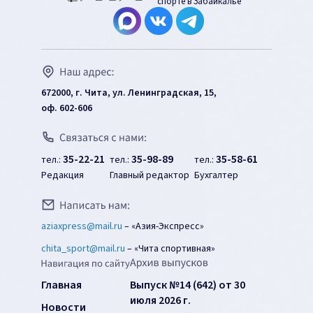
спорте в Забайкалье
672000, г. Чита, ул. Ленинградская, 15,
оф. 602-606
35-22-21
35-98-89
35-58-61
тел.:
тел.:
тел.:
Редакция
Главный редактор
Бухгалтер
aziaxpress@mail.ru
–
«Азия-Экспресс»
chita_sport@mail.ru
–
«Чита спортивная»
Главная
Выпуск №14 (642) от 30
июля 2026 г.
Новости