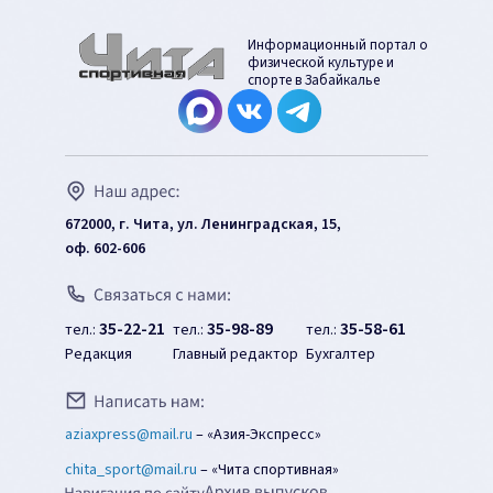
Информационный портал о
физической культуре и
спорте в Забайкалье
672000, г. Чита, ул. Ленинградская, 15,
оф. 602-606
35-22-21
35-98-89
35-58-61
тел.:
тел.:
тел.:
Редакция
Главный редактор
Бухгалтер
aziaxpress@mail.ru
–
«Азия-Экспресс»
chita_sport@mail.ru
–
«Чита спортивная»