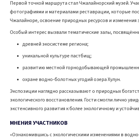
Первой точкой маршрута стал Чжалайнорский музей. Уча
фотографиями и материалами реставрации, которые по
Чжалайноре, освоение природных ресурсов и изменения э
Особый интерес вызвали тематические залы, посвящённ
древней экосистеме региона;
уникальной культуре пастбищ;
развитию местной горнодобывающей промышленн
охране водно-болотных угодий озера Хулун.
Экспозиции наглядно рассказывают о природных богатств
экологического восстановления. Гости смогли лично ув
экстенсивного развития к более экологичному и устойчи
МНЕНИЯ УЧАСТНИКОВ
«Ознакомившись с экологическими изменениями в водно-б