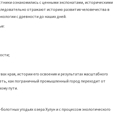
стники ознакомились с ценными экспонатами, историческими
следовательно отражают историю развития человечества в
кологии с древности до наших дней.
ые:
ости;
ах края, истории его освоения и результатах масштабного
идеть, как пограничный промышленный город переходит от
вому пути.
олотных угодьях озера Хулун и с процессом экологического