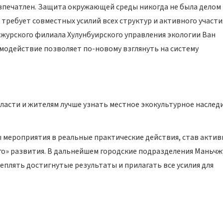
впечатлен. Защита окружающей среды никогда не была делом
 требует совместных усилий всех структур и активного участи
чжурского филиала Хулунбуирского управления экологии Ван
модействие позволяет по-новому взглянуть на систему
ласти и жителям лучше узнать местное экокультурное наследи
 мероприятия в реальные практические действия, став акти
о» развития. В дальнейшем городские подразделения Маньч
плять достигнутые результаты и прилагать все усилия для