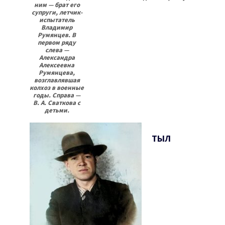
ним — брат его
супруги, летчик-
испытатель
Владимир
Румянцев. В
первом ряду
слева —
Александра
Алексеевна
Румянцева,
возглавлявшая
колхоз в военные
годы. Справа —
В. А. Сваткова с
детьми.
ТЫЛ