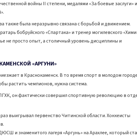
ественной войны II степени, медалями «За боевые заслуги» и
».
ва также была неразрывно связана с борьбой и движением.
атарь бобруйского «Спартака» и тренер могилевского «Хими
лье не просто опыт, а столичный уровень дисциплины и
КАМЕНСКОЙ «АРГУНИ»
приезжает в Краснокаменск. В то время спорт в молодом город
обы растить чемпионов, нужна система.
ПГХК, он фактически совершил спортивную революцию в отд
6 раз выигрывал первенство Читинской области. Хоккеисты
в.
ДЮСШ и знаменитого лагеря «Аргунь» на Арахлее, который ст