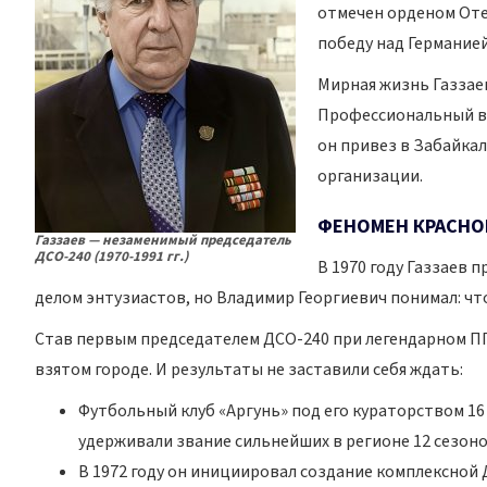
отмечен орденом Отеч
победу над Германией
Мирная жизнь Газзае
Профессиональный вр
он привез в Забайка
организации.
ФЕНОМЕН КРАСНО
Газзаев — незаменимый председатель
ДСО-240 (1970-1991 гг.)
В 1970 году Газзаев 
делом энтузиастов, но Владимир Георгиевич понимал: чт
Став первым председателем ДСО-240 при легендарном П
взятом городе. И результаты не заставили себя ждать:
Футбольный клуб «Аргунь» под его кураторством 1
удерживали звание сильнейших в регионе 12 сезоно
В 1972 году он инициировал создание комплексной 