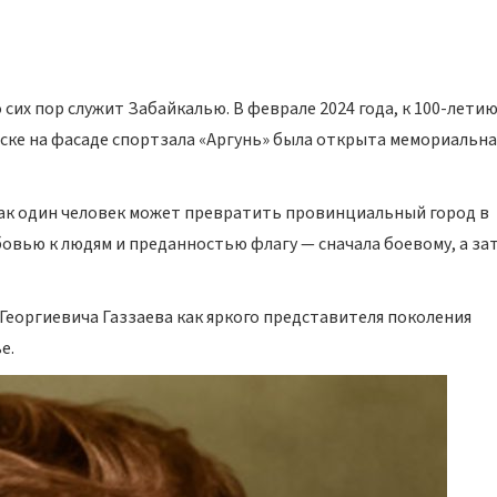
 сих пор служит Забайкалью. В феврале 2024 года, к 100-летию
ске на фасаде спортзала «Аргунь» была открыта мемориальна
 как один человек может превратить провинциальный город в
овью к людям и преданностью флагу — сначала боевому, а за
Георгиевича Газзаева как яркого представителя поколения
е.