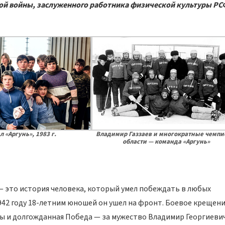
ной войны, заслуженного работника физической культуры Р
л «Аргунь», 1983 г.
Владимир Газзаев и многократные чемп
области — команда «Аргунь»
— это история человека, который умел побеждать в любых
942 году 18-летним юношей он ушел на фронт. Боевое крещени
ы и долгожданная Победа — за мужество Владимир Георгиеви