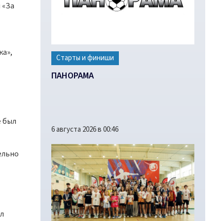
 «За
ка»,
Старты и финиши
ПАНОРАМА
е был
6 августа 2026 в 00:46
ельно
ал