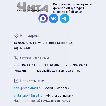
Информационный портал о
физической культуре и
спорте в Забайкалье
672000, г. Чита, ул. Ленинградская, 15,
оф. 602-606
35-22-21
35-98-89
35-58-61
тел.:
тел.:
тел.:
Редакция
Главный редактор
Бухгалтер
aziaxpress@mail.ru
–
«Азия-Экспресс»
chita_sport@mail.ru
–
«Чита спортивная»