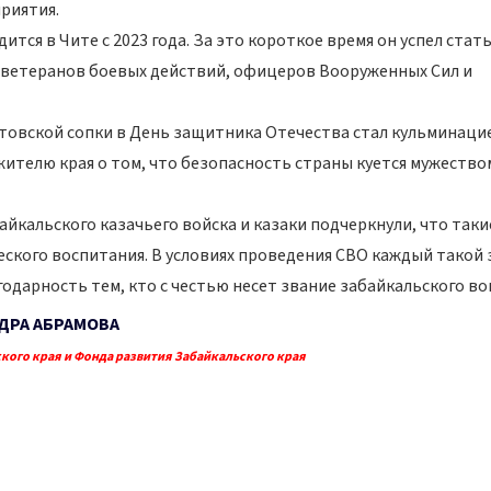
риятия.
ся в Чите с 2023 года. За это короткое время он успел стат
ветеранов боевых действий, офицеров Вооруженных Сил и
товской сопки в День защитника Отечества стал кульминаци
жителю края о том, что безопасность страны куется мужество
кальского казачьего войска и казаки подчеркнули, что таки
ского воспитания. В условиях проведения СВО каждый такой 
одарность тем, кто с честью несет звание забайкальского во
ДРА АБРАМОВА
кого края и Фонда развития Забайкальского края