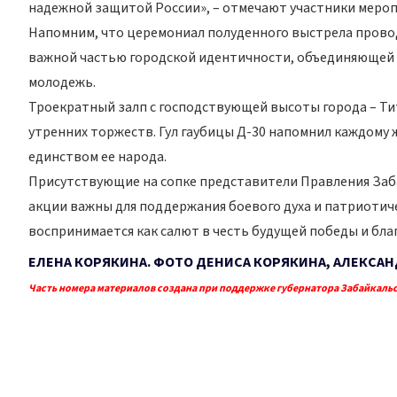
надежной защитой России», – отмечают участники мероп
Напомним, что церемониал полуденного выстрела проводит
важной частью городской идентичности, объединяющей 
молодежь.
Троекратный залп с господствующей высоты города – Ти
утренних торжеств. Гул гаубицы Д-30 напомнил каждому 
единством ее народа.
Присутствующие на сопке представители Правления Забай
акции важны для поддержания боевого духа и патриотиче
воспринимается как салют в честь будущей победы и благ
ЕЛЕНА КОРЯКИНА. ФОТО ДЕНИСА КОРЯКИНА, АЛЕКСАН
Часть номера материалов создана при поддержке губернатора Забайкальс