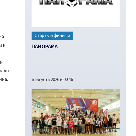
ь
Старты и финиши
ей
м и
ПАНОРАМА
е
залп
ина.
6 августа 2026 в 00:46