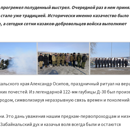
 прогремел полуденный выстрел. Очередной раз в нем приня
о стало уже традицией. Исторически именно казачество было
, а сегодня сотни казаков-добровольцев войска выполняют
кальского края Александр Осипов, праздничный ритуал на ве
ких почестей. Из легендарной 122-мм гаубицы Д-30 был прои
ородом, символизируя неразрывную связь времен и поколений
ени. Это дань уважения нашим предкам-первопроходцам и низ
Забайкальский дух и казачья воля всегда были и остаются