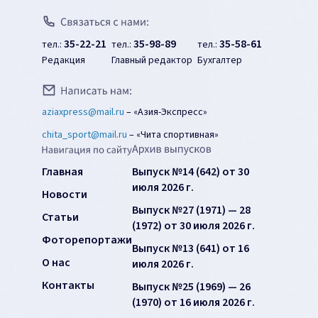
35-22-21
35-98-89
35-58-61
тел.:
тел.:
тел.:
Редакция
Главный редактор
Бухгалтер
aziaxpress@mail.ru
–
«Азия-Экспресс»
chita_sport@mail.ru
–
«Чита спортивная»
Главная
Выпуск №14 (642) от 30
июля 2026 г.
Новости
Выпуск №27 (1971) — 28
Статьи
(1972) от 30 июля 2026 г.
Фоторепортажи
Выпуск №13 (641) от 16
О нас
июля 2026 г.
Контакты
Выпуск №25 (1969) — 26
(1970) от 16 июля 2026 г.