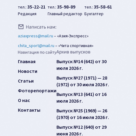
35-22-21
35-98-89
35-58-61
тел.:
тел.:
тел.:
Редакция
Главный редактор
Бухгалтер
aziaxpress@mail.ru
–
«Азия-Экспресс»
chita_sport@mail.ru
–
«Чита спортивная»
Главная
Выпуск №14 (642) от 30
июля 2026 г.
Новости
Выпуск №27 (1971) — 28
Статьи
(1972) от 30 июля 2026 г.
Фоторепортажи
Выпуск №13 (641) от 16
О нас
июля 2026 г.
Контакты
Выпуск №25 (1969) — 26
(1970) от 16 июля 2026 г.
Выпуск №12 (640) от 29
июня 2026 г.