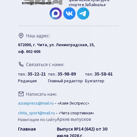
физической культуре и
спорте в Забайкалье
672000, г. Чита, ул. Ленинградская, 15,
оф. 602-606
35-22-21
35-98-89
35-58-61
тел.:
тел.:
тел.:
Редакция
Главный редактор
Бухгалтер
aziaxpress@mail.ru
–
«Азия-Экспресс»
chita_sport@mail.ru
–
«Чита спортивная»
Главная
Выпуск №14 (642) от 30
июля 2026 г.