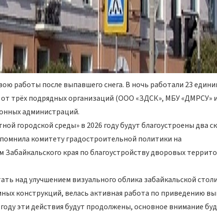
ою работы после выпавшего снега. В ночь работали 23 един
ц от трёх подрядных организаций (ООО «ЗДСК», МБУ «ДМРСУ» 
йонных администраций.
ой городской среды» в 2026 году будут благоустроены два с
 напомнила комитету градостроительной политики на
 Забайкальского края по благоустройству дворовых террито
ть над улучшением визуального облика забайкальской столи
амных конструкций, велась активная работа по приведению вы
 году эти действия будут продолжены, основное внимание бу