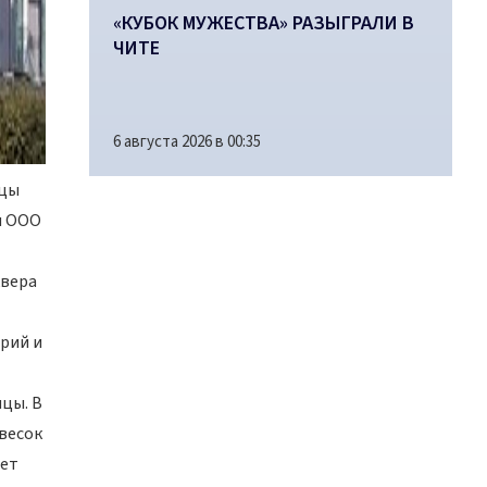
«КУБОК МУЖЕСТВА» РАЗЫГРАЛИ В
ЧИТЕ
6 августа 2026 в 00:35
ицы
и ООО
квера
рий и
цы. В
весок
дет