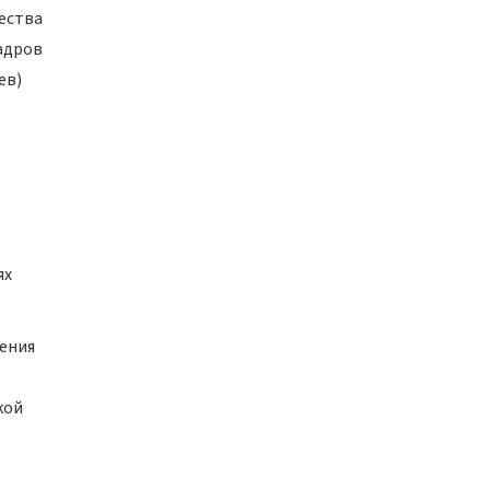
ества
адров
ев)
ях
ения
кой