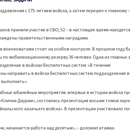
дравления с 175-летием войска, а затем перешёл к главному –
заков приняли участие в СВО; 52 – в настоящее время находятся
награждены правительственными наградами.
и военкоматами стоит на особом контроле. В прошлом году б
ы по мобилизационному резерву 36 человек. Одна из главных 
азделение в войсках беспилотных систем: «В течение
жны направить в войска беспилотных систем подразделение в
ы выполнить».
табные юбилейные мероприятия: впервые в истории войска п
Клинки Даурии», состоялась презентация восьми томов науч
йкальского казачьего войска». В презентации участвовало по
ом, начинается работа над десятым», – доложил атаман.