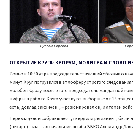
Руслан Сергеев
Серг
ОТКРЫТИЕ КРУГА: КВОРУМ, МОЛИТВА И СЛОВО 
Ровно в 10:30 утра председательствующий объявил о нача
минут Круг погрузился в атмосферу строгого следовани
молебен. Сразу после этого председатель мандатной ко
цифры: в работе Круга участвуют выборные от 13 общес
есть, доклад закончен», – резюмировал он, и атаман вой
Первым делом собравшиеся утвердили регламент, были н
(писарь) – им стал начальник штаба ЗВКО Александр Далин