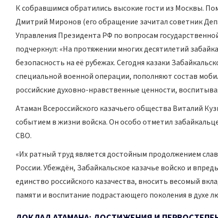
К собравшимся обратились высокие гости из Москвы. По
Дмитрий Миронов (его обращение зачитал советник Деп
Управления Президента РФ по вопросам государственной
подчеркнул: «На протяжении многих десятилетий забайка
безопасность на её рубежах. Сегодня казаки Забайкальск
специальной военной операции, пополняют состав моби
российские духовно-нравственные ценности, воспитывая
Атаман Всероссийского казачьего общества Виталий Ку
событием в жизни войска. Он особо отметил забайкальце
СВО.
«Их ратный труд является достойным продолжением слав
России. Убеждён, Забайкальское казачье войско и впред
единство российского казачества, вносить весомый вкла
памяти и воспитание подрастающего поколения в духе люб
ДОКЛАД АТАМАНА: ДОСТИЖЕНИЯ И ПЕРВОСТЕПЕ