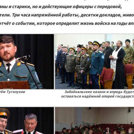
аны и старики, но и действующие офицеры с передовой,
ели. Три часа напряжённой работы, десятки докладов, живо
чёт о событии, которое определит жизнь войска на годы вп
тём Туголуков
Забайкальские казаки и впредь будет
оставаться надёжной опорой государст