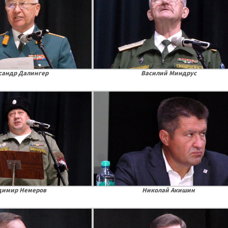
сандр Далингер
Василий Миндрус
димир Немеров
Николай Акишин