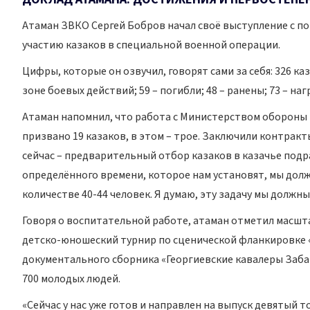
Атаман ЗВКО Сергей Бобров начал своё выступление с поз
участию казаков в специальной военной операции.
Цифры, которые он озвучил, говорят сами за себя: 326 ка
зоне боевых действий; 59 – погибли; 48 – ранены; 73 – 
Атаман напомнил, что работа с Министерством обороны 
призвано 19 казаков, в этом – трое. Заключили контракт
сейчас – предварительный отбор казаков в казачье подр
определённого времени, которое нам установят, мы дол
количестве 40-44 человек. Я думаю, эту задачу мы должн
Говоря о воспитательной работе, атаман отметил масш
детско-юношеский турнир по сценической фланкировке «
документального сборника «Георгиевские кавалеры Заба
700 молодых людей.
«Сейчас у нас уже готов и направлен на выпуск девятый т