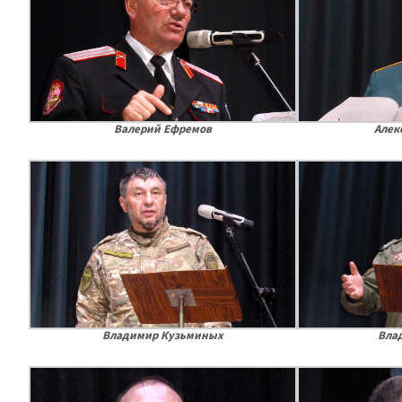
Валерий Ефремов
Алек
Владимир Кузьминых
Вла