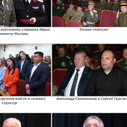
 войсковому старшине Юрию
Казаки голосуют
лаевичу Маслову
органов власти и силовых
Александр Сапожников и Сергей Гальче
структур