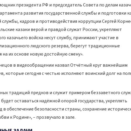
мощник президента РФ и председатель Совета по делам казач
артамента развития государственной службы и подготовки к
 службы, кадров и противодействия коррупции Сергей Корне
льские казаки верой и правдой служат России, укрепляют
ого казачьего войска несут службу, принимают участие в
лизационного людского резерва, берегут традиционные
 на их основе новую достойную смену».
знецов в видеообращении назвал Отчётный круг важнейшим
в, которые сегодня с честью исполняют воинский долг на пол
ных традиций предков и служит примером беззаветного служ
ь будет оставаться надёжной опорой государства, укреплять
д в обеспечение безопасности страны, сохранение историчес
ви к Родине», – прозвучало в зале.
ННЫЕ ЗАДАЧИ