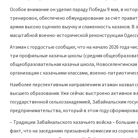
Особое внимание он уделил параду Победы 9 мая, в котор
тренировок, обеспечено обмундирование за счёт правит
армии высоко оценило выучку и слаженность казаков. В э
масштабной военно-исторической реконструкции Одесск
Атаман с гордостью сообщил, что на начало 2026 года чи
три профильные казачьи школы (средняя общеобразовате
общеобразовательная казачья школа, Новоселенгинская 
организации с казачьими классами, военно-патриотичес
Наиболее перспективным направлением атаман назвал со
высшего образования. Уже сейчас выстроено активное в
государственной сельхозакадемией, Забайкальским госу
предпринимательства, который в этом году сформирова
– Традиции Забайкальского казачьего войска – большие 
факт, что на заседаниях призывной комиссии из сорока