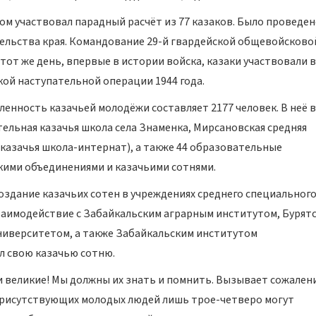
ом участвовал парадный расчёт из 77 казаков. Было проведен
ельства края. Командование 29-й гвардейской общевойсково
тот же день, впервые в истории войска, казаки участвовали в
ой наступательной операции 1944 года.
сленность казачьей молодёжи составляет 2177 человек. В неё 
льная казачья школа села Знаменка, Мирсановская средняя
казачья школа-интернат), а также 44 образовательные
кими объединениями и казачьими сотнями.
здание казачьих сотен в учреждениях среднего специального
заимодействие с Забайкальским аграрным институтом, Бурят
ниверситетом, а также Забайкальским институтом
л свою казачью сотню.
и великие! Мы должны их знать и помнить. Вызывает сожален
 присутствующих молодых людей лишь трое-четверо могут