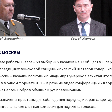
ей Ворожейкин
Сергей Корнеев
ИЗ МОСКВЫ
ле работы. В зале – 59 выборных казаков из 32 обществ. С пе
я традициям: войсковой священник Алексий Шаталов совершил
миссии – казачий полковник Владимир Сумароков зачитал ито
тв в очном формате и 31 – в режиме видеоконференции. «Кво
ска Сергей Бобров объявил Круг правомочным.
азначены приставы для соблюдения порядка, избран секрета
гер, а также счётная комиссия для подсчёта голосов.