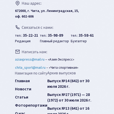
672000, г. Чита, ул. Ленинградская, 15,
оф. 602-606
35-22-21
35-98-89
35-58-61
тел.:
тел.:
тел.:
Редакция
Главный редактор
Бухгалтер
aziaxpress@mail.ru
–
«Азия-Экспресс»
chita_sport@mail.ru
–
«Чита спортивная»
Главная
Выпуск №14 (642) от 30
июля 2026 г.
Новости
Выпуск №27 (1971) — 28
Статьи
(1972) от 30 июля 2026 г.
Фоторепортажи
Выпуск №13 (641) от 16
О нас