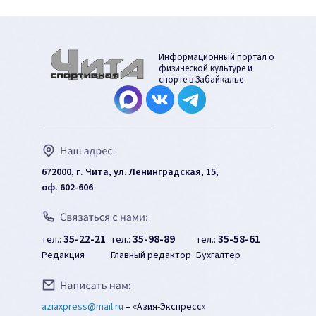
Информационный портал о
физической культуре и
спорте в Забайкалье
672000, г. Чита, ул. Ленинградская, 15,
оф. 602-606
35-22-21
35-98-89
35-58-61
тел.:
тел.:
тел.:
Редакция
Главный редактор
Бухгалтер
aziaxpress@mail.ru
–
«Азия-Экспресс»